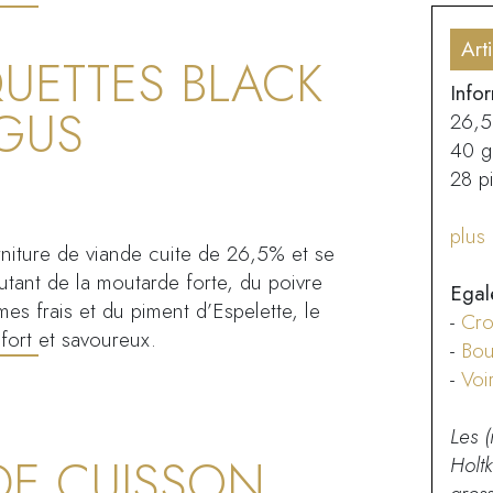
Art
UETTES BLACK
Infor
GUS
26,5
40 g
28 p
plus 
rniture de viande cuite de 26,5% et se
tant de la moutarde forte, du poivre
Egal
es frais et du piment d’Espelette, le
-
Cro
fort et savoureux.
-
Bou
-
Voi
Les (
DE CUISSON
Holt